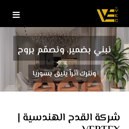
Ski
t
conten
نبني بضمير، ونصمّم بروح
ونترك أثراً يليق بسوريا
شركة القدح الهندسية |